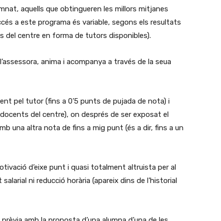
nat, aquells que obtingueren les millors mitjanes
ccés a este programa és variable, segons els resultats
s del centre en forma de tutors disponibles).
e, l’assessora, anima i acompanya a través de la seua
ent pel tutor (fins a 0’5 punts de pujada de nota) i
 docents del centre), on després de ser exposat el
mb una altra nota de fins a mig punt (és a dir, fins a un
motivació d’eixe punt i quasi totalment altruista per al
alarial ni reducció horària (apareix dins de l’historial
se prèvia amb la proposta d’una alumna d’una de les