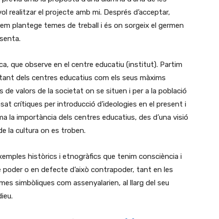
ol realitzar el projecte amb mi. Després d’acceptar,
em plantege temes de treball i és on sorgeix el germen
esenta.
a, que observe en el centre educatiu (institut). Partim
r tant dels centres educatius com els seus màxims
de valors de la societat on se situen i per a la població
at crítiques per introducció d’ideologies en el present i
firma la importància dels centres educatius, des d’una visió
e la cultura on es troben.
exemples històrics i etnogràfics que tenim consciència i
 poder o en defecte d’això contrapoder, tant en les
es simbòliques com assenyalarien, al llarg del seu
ieu.