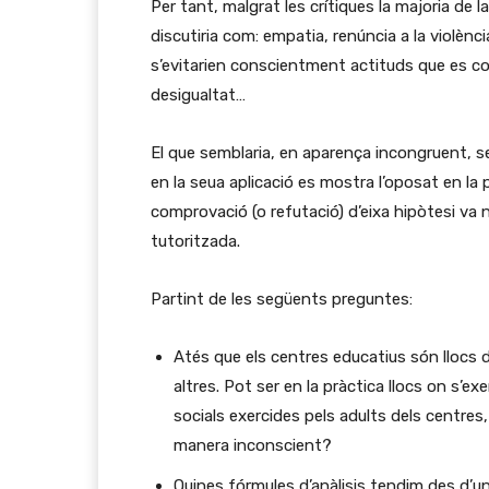
Per tant, malgrat les crítiques la majoria de l
discutiria com: empatia, renúncia a la violèn
s’evitarien conscientment actituds que es c
desigualtat…
El que semblaria, en aparença incongruent, se
en la seua aplicació es mostra l’oposat en la p
comprovació (o refutació) d’eixa hipòtesi va nà
tutoritzada.
Partint de les següents preguntes:
Atés que els centres educatius són llocs d
altres. Pot ser en la pràctica llocs on s’e
socials exercides pels adults dels centres, 
manera inconscient?
Quines fórmules d’anàlisis tendim des d’una