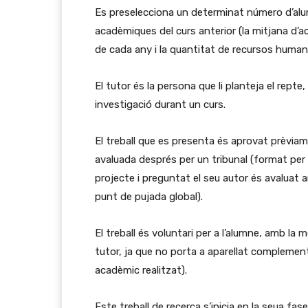
Es preselecciona un determinat número d’alum
acadèmiques del curs anterior (la mitjana d’a
de cada any i la quantitat de recursos human
El tutor és la persona que li planteja el rept
investigació durant un curs.
El treball que es presenta és aprovat prèviam
avaluada després per un tribunal (format per
projecte i preguntat el seu autor és avaluat a
punt de pujada global).
El treball és voluntari per a l’alumne, amb la 
tutor, ja que no porta a aparellat complement s
acadèmic realitzat).
Este treball de recerca s’inicia en la seua fa