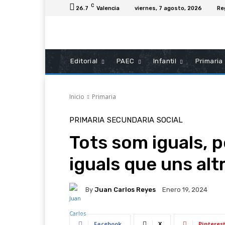
C
26.7
Valencia
viernes, 7 agosto, 2026
Re
Editorial
PAEC
Infantil
Primaria
Inicio
Primaria
PRIMARIA
SECUNDARIA
SOCIAL
Tots som iguals, 
iguals que uns altr
By
Juan Carlos Reyes
Enero 19, 2024
Facebook
X
Pinteres