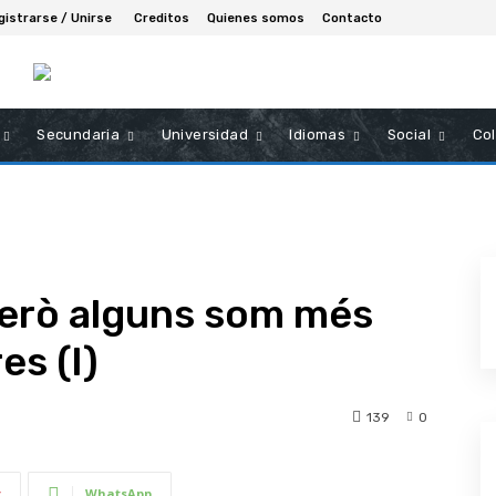
gistrarse / Unirse
Creditos
Quienes somos
Contacto
Secundaria
Universidad
Idiomas
Social
Co
però alguns som més
es (I)
139
0
t
WhatsApp