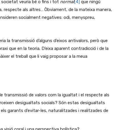
a societat veuria bé o fins i tot
normal
[4]
que ningú
cia, respecte als altres… Òbviament, de la mateixa manera,
onsideren socialment negatives: odi, menyspreu,
ria la transmissió d’alguns d’eixos antivalors, però que
raxi que en la teoria. D’eixa aparent contradicció i de la
ixer el treball que li vaig proposar a la meua
e transmissió de valors com la igualtat i el respecte als
xerceixen desigualtats socials? Són estas desigualtats
els garants d’evitar-les, naturalitzades i realitzades de
 visió coral i una perspectiva holística?