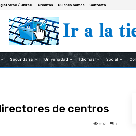
gistrarse / Unirse
Creditos
Quienes somos
Contacto
Secundaria
Universidad
Idiomas
Social
Co
directores de centros
207
1