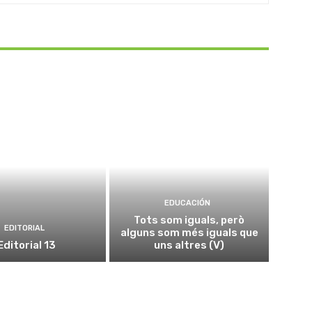
EDUCACIÓN
Tots som iguals, però
EDITORIAL
alguns som més iguals que
Editorial 13
uns altres (V)