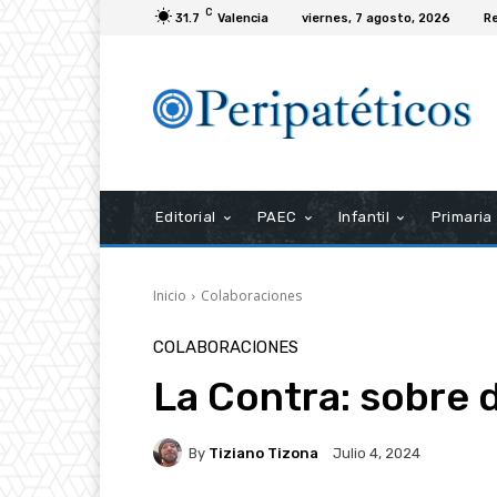
C
31.7
Valencia
viernes, 7 agosto, 2026
Re
Editorial
PAEC
Infantil
Primaria
Inicio
Colaboraciones
COLABORACIONES
La Contra: sobre 
By
Tiziano Tizona
Julio 4, 2024