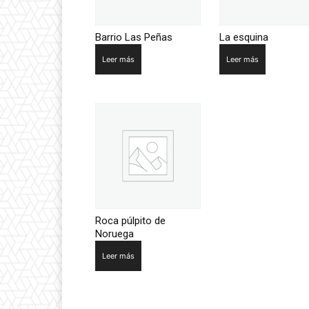
Barrio Las Peñas
La esquina
Leer más
Leer más
Roca púlpito de
Noruega
Leer más