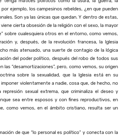
 tenga matices políticos como la usura, la guerra, la
 por ejemplo, los campesinos rebeldes, ¿en que pueden
nales. Son ya las únicas que quedan. Y dentro de estas,
iene cierta obsesión de la religión con el sexo, la mayor
e” sobre cualesquiera otros en el entorno, como vemos,
ación y, después, de la revolución francesa, la Iglesia
ucho más atenuado, una suerte de contagio de la lógica
iación del poder político, después del robo de todos sus
s en las “desamortizaciones”, pero, como vemos, su origen
ctrina sobre la sexualidad, que la Iglesia está en su
 imponer violentamente a nadie, cosa que, de hecho, no
 represión sexual extrema, que criminaliza el deseo y
aunque sea entre esposos y con fines reproductivos, en
e, como vemos, en el ámbito cristiano, resulta ser un
rmación de que “lo personal es político” y conecta con la