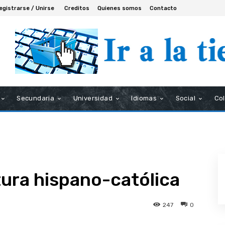
egistrarse / Unirse
Creditos
Quienes somos
Contacto
Secundaria
Universidad
Idiomas
Social
Co
tura hispano-católica
247
0