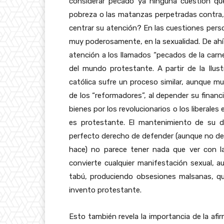
considerar pecado ya ninguna cuestión que
pobreza o las matanzas perpetradas contra,
centrar su atención? En las cuestiones perso
muy poderosamente, en la sexualidad. De ahí v
atención a los llamados “pecados de la carn
del mundo protestante. A partir de la Ilustr
católica sufre un proceso similar, aunque m
de los “reformadores”, al depender su financ
bienes por los revolucionarios o los liberale
es protestante. El mantenimiento de su do
perfecto derecho de defender (aunque no de
hace) no parece tener nada que ver con la
convierte cualquier manifestación sexual, 
tabú, produciendo obsesiones malsanas, qu
invento protestante.
Esto también revela la importancia de la afi