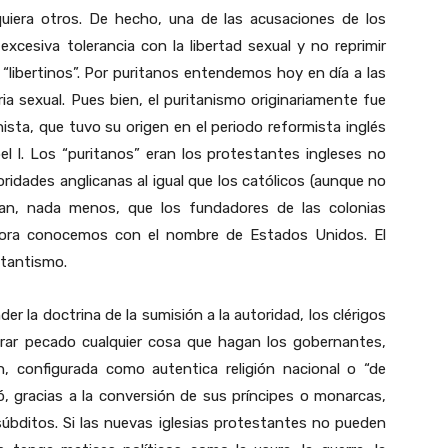
quiera otros. De hecho, una de las acusaciones de los
excesiva tolerancia con la libertad sexual y no reprimir
“libertinos”. Por puritanos entendemos hoy en día a las
a sexual. Pues bien, el puritanismo originariamente fue
nista, que tuvo su origen en el periodo reformista inglés
el I. Los “puritanos” eran los protestantes ingleses no
ridades anglicanas al igual que los católicos (aunque no
uran, nada menos, que los fundadores de las colonias
ahora conocemos con el nombre de Estados Unidos. El
stantismo.
er la doctrina de la sumisión a la autoridad, los clérigos
erar pecado cualquier cosa que hagan los gobernantes,
ón, configurada como autentica religión nacional o “de
ó, gracias a la conversión de sus príncipes o monarcas,
úbditos. Si las nuevas iglesias protestantes no pueden