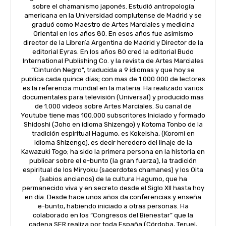
sobre el chamanismo japonés. Estudió antropología
americana en la Universidad complutense de Madrid y se
graduó como Maestro de Artes Marciales y medicina
Oriental en los años 80. En esos años fue asimismo
director de la Librería Argentina de Madrid y Director de la
editorial Eyras. En los años 80 creó la editorial Budo
International Publishing Co. y la revista de Artes Marciales
“Cinturón Negro”, traducida a 9 idiomas y que hoy se
publica cada quince días; con mas de 1.000.000 de lectores
es la referencia mundial en la materia. Ha realizado varios
documentales para televisión (Universal) y producido mas
de 1.000 videos sobre Artes Marciales. Su canal de
Youtube tiene mas 100.000 subscritores Iniciado y formado
Shidoshi (Joho en idioma Shizengo) y Kotoma Tonbo de la
tradición espiritual Hagumo, es Kokeisha, (Koromi en
idioma Shizengo), es decir heredero del linaje de la
Kawazuki Togo; ha sido la primera persona en la historia en
publicar sobre el e-bunto (la gran fuerza), la tradición
espiritual de los Miryoku (sacerdotes chamanes) y los Oita
(sabios ancianos) de la cultura Hagumo, que ha
permanecido viva y en secreto desde el Siglo XII hasta hoy
en día. Desde hace unos años da conferencias y enseña
e-bunto, habiendo iniciado a otras personas. Ha
colaborado en los “Congresos del Bienestar” que la
cadena SER realiza por toda España (Córdoba, Teruel,