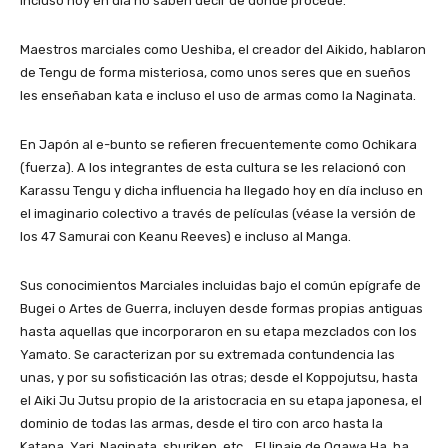
incluso hoy en día no saben decir de donde procede.
Maestros marciales como Ueshiba, el creador del Aikido, hablaron
de Tengu de forma misteriosa, como unos seres que en sueños
les enseñaban kata e incluso el uso de armas como la Naginata.
En Japón al e-bunto se refieren frecuentemente como Ochikara
(fuerza). A los integrantes de esta cultura se les relacionó con
Karassu Tengu y dicha influencia ha llegado hoy en día incluso en
el imaginario colectivo a través de películas (véase la versión de
los 47 Samurai con Keanu Reeves) e incluso al Manga.
Sus conocimientos Marciales incluidas bajo el común epígrafe de
Bugei o Artes de Guerra, incluyen desde formas propias antiguas
hasta aquellas que incorporaron en su etapa mezclados con los
Yamato. Se caracterizan por su extremada contundencia las
unas, y por su sofisticación las otras; desde el Koppojutsu, hasta
el Aiki Ju Jutsu propio de la aristocracia en su etapa japonesa, el
dominio de todas las armas, desde el tiro con arco hasta la
Katana, Yari, Naginata, shuriken, etc… El linaje de Ogawa Ha, ha