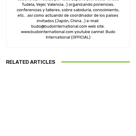
Tudela, Vejer, Valencia…) organizando ponencias,
conferencias y talleres, sobre sabiduría, conocimiento,
etc… así como actuando de coordinador de los países
invitados (Japón, China…) e-mail:
budo@budointernational.com web site:
www.budointernational.com youtube cannel: Budo
International (OFFICIAL)
RELATED ARTICLES