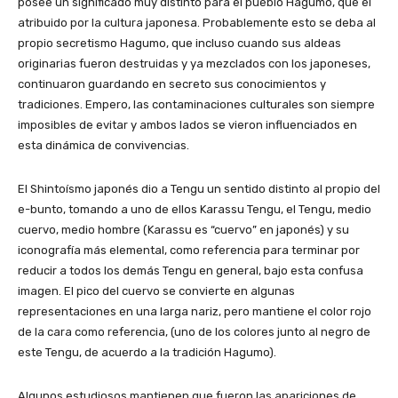
posee un significado muy distinto para el pueblo Hagumo, que el
atribuido por la cultura japonesa. Probablemente esto se deba al
propio secretismo Hagumo, que incluso cuando sus aldeas
originarias fueron destruidas y ya mezclados con los japoneses,
continuaron guardando en secreto sus conocimientos y
tradiciones. Empero, las contaminaciones culturales son siempre
imposibles de evitar y ambos lados se vieron influenciados en
esta dinámica de convivencias.
El Shintoísmo japonés dio a Tengu un sentido distinto al propio del
e-bunto, tomando a uno de ellos Karassu Tengu, el Tengu, medio
cuervo, medio hombre (Karassu es “cuervo” en japonés) y su
iconografía más elemental, como referencia para terminar por
reducir a todos los demás Tengu en general, bajo esta confusa
imagen. El pico del cuervo se convierte en algunas
representaciones en una larga nariz, pero mantiene el color rojo
de la cara como referencia, (uno de los colores junto al negro de
este Tengu, de acuerdo a la tradición Hagumo).
Algunos estudiosos mantienen que fueron las apariciones de