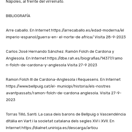
Nápoles, al frente del virreinato.
BIBLIOGRAFÍA
Arre caballo. En Internet https://arrecaballo.es/edad-moderna/el
imperio-espanol/guerra-en- el-norte-de africa/ Visita 28-9-2023
Carlos José Hernando Sánchez. Ramón Folch de Cardona y
Anglesola. En Internet https://dbe.rah.es/biografias/14377/ramo
n-folch-de-cardona-y-anglesola Visita 27-9 2023
Ramon Folch III de Cardona-Anglesola i Requesens. En Internet
https://www.bellpuig.cat/el- municipi/historia/els-nostres
avantpassats/ramon-folch-de-cardona anglesola. Visita 27-9-
2023
Torras Tilló, Santi. La casa deis barons de Bellpuig o Vascendéncia
dltália en Vart i la societat catalana dels segles XVI i XVII. En
Internet https://dialnet.unirioja.es/descarga/articu