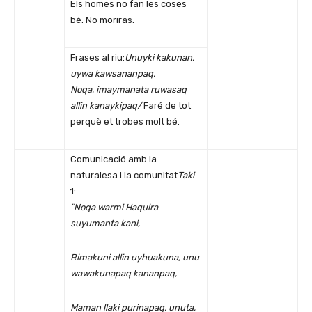
Els homes no fan les coses
bé. No moriras.
Frases al riu:
Unuyki kakunan,
uywa kawsananpaq.
Noqa, imaymanata ruwasaq
allin kanaykipaq/
Faré de tot
perquè et trobes molt bé.
Comunicació amb la
naturalesa i la comunitat
Taki
1:
¨Noqa warmi Haquira
suyumanta kani,
Rimakuni allin uyhuakuna, unu
wawakunapaq kananpaq,
Maman llaki purinapaq, unuta,