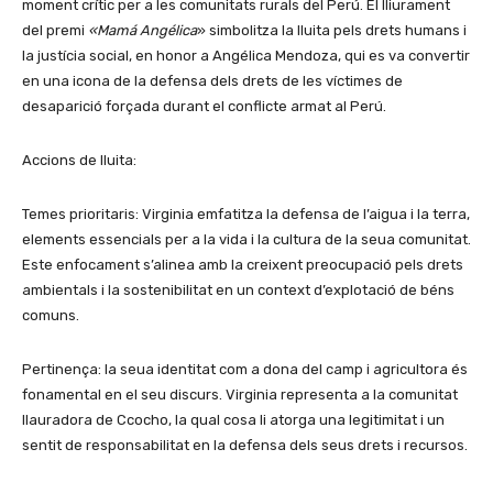
moment crític per a les comunitats rurals del Perú. El lliurament
del premi
«Mamá Angélica
» simbolitza la lluita pels drets humans i
la justícia social, en honor a Angélica Mendoza, qui es va convertir
en una icona de la defensa dels drets de les víctimes de
desaparició forçada durant el conflicte armat al Perú.
Accions de lluita:
Temes prioritaris: Virginia emfatitza la defensa de l’aigua i la terra,
elements essencials per a la vida i la cultura de la seua comunitat.
Este enfocament s’alinea amb la creixent preocupació pels drets
ambientals i la sostenibilitat en un context d’explotació de béns
comuns.
Pertinença: la seua identitat com a dona del camp i agricultora és
fonamental en el seu discurs. Virginia representa a la comunitat
llauradora de Ccocho, la qual cosa li atorga una legitimitat i un
sentit de responsabilitat en la defensa dels seus drets i recursos.