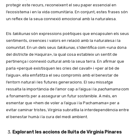
protegir este recurs, reconeixent el seu paper essencial en
l’ecosistema i en la vida comunitària. En conjunt, estes frases són
un reflex de la seua connexió emocional amb la naturalesa.
Els
takikunas
són expressions poètiques que encapsulen els seus
sentiments, creences i valors en relació amb la naturalesa i la
comunitat. En un dels seus
takikunas,
s’identifica com «una dona
del districte de Haquira», la qual cosa estableix un sentit de
pertinença i connexió cultural amb la seua terra. En afirmar que
parla «perquè existisquen les cries del cavall» i «per al bé de
l’aigua», ella emfatitza el seu compromís amb el benestar de
l’entorn natural i les futures generacions. El seu missatge
ressalta la importància de l’amor cap a l’aigua i la
pachamama
com
a fonaments per a assegurar un futur sostenible. A més, en
esmentar que «hem de voler a l’aigua i la Pachamama» per a
evitar caminar tristes, Virginia subratlla la interdependència entre
el benestar humà i la cura del medi ambient.
Explorant les accions de lluita de Virginia Pinares