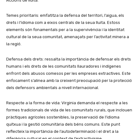
Accions de lluita:
Temes prioritaris: emfatitza la defensa del territori, l’aigua, els
drets i l’idioma com a eixos centrals de la seua lluita. Estoss
elements són fonamentals per a la supervivència i la identitat
cultural de la seua comunitat, amenaçats per l’activitat minera a
la regió.
Defensa dels drets: ressalta la importància de defensar els drets
humans i els drets de les comunitats llauradores i indígenes
enfront dels abusos comesos per les empreses extractives. Este
enfocament s’alinea amb la creixent preocupació per la protecció
dels defensors ambientals a nivell internacional.
Respecte a la forma de vida: Virginia demanda el respecte a les
formes tradicionals de vida de les comunitats rurals, que inclouen
pràctiques agrícoles sostenibles, la preservació de l’idioma
quítxua i la gestió comunitària dels béns comuns. Este punt
reflecteix la importància de l’autodeterminació i el dret a la
diferència cultural en el context de l’extractivisme.