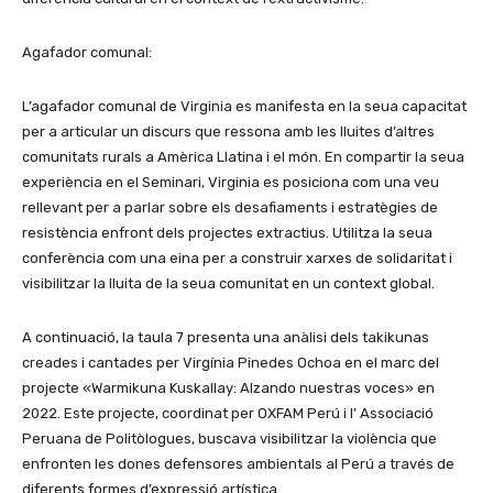
Agafador comunal:
L’agafador comunal de Virginia es manifesta en la seua capacitat
per a articular un discurs que ressona amb les lluites d’altres
comunitats rurals a Amèrica Llatina i el món. En compartir la seua
experiència en el Seminari, Virginia es posiciona com una veu
rellevant per a parlar sobre els desafiaments i estratègies de
resistència enfront dels projectes extractius. Utilitza la seua
conferència com una eina per a construir xarxes de solidaritat i
visibilitzar la lluita de la seua comunitat en un context global.
A continuació, la taula 7 presenta una anàlisi dels takikunas
creades i cantades per Virgínia Pinedes Ochoa en el marc del
projecte «Warmikuna Kuskallay: Alzando nuestras voces» en
2022. Este projecte, coordinat per OXFAM Perú i l’ Associació
Peruana de Politòlogues, buscava visibilitzar la violència que
enfronten les dones defensores ambientals al Perú a través de
diferents formes d’expressió artística.