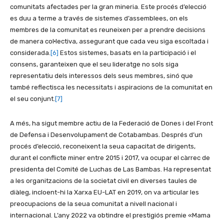
comunitats afectades per la gran mineria. Este procés d’elecció
es duu a terme a través de sistemes d’assemblees, on els
membres de la comunitat es reuneixen per a prendre decisions
de manera col·lectiva, assegurant que cada veu siga escoltada i
considerada.
[6]
Estos sistemes, basats en la participació i el
consens, garanteixen que el seu lideratge no sols siga
representatiu dels interessos dels seus membres, sinó que
també reflectisca les necessitats i aspiracions de la comunitat en
el seu conjunt.
[7]
A més, ha sigut membre actiu de la Federació de Dones i del Front
de Defensa i Desenvolupament de Cotabambas. Després d’un
procés d’elecció, reconeixent la seua capacitat de dirigents,
durant el conflicte miner entre 2015 i 2017, va ocupar el càrrec de
presidenta del Comité de Luchas de Las Bambas. Ha representat
a les organitzacions de la societat civil en diverses taules de
diàleg, incloent-hi la Xarxa EU-LAT en 2019, on va articular les
preocupacions de la seua comunitat a nivell nacional i
internacional. L’any 2022 va obtindre el prestigiós premie «Mama