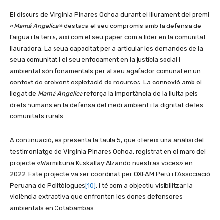
El discurs de Virginia Pinares Ochoa durant el lliurament del premi
«
Mamá Angelica»
destaca el seu compromís amb la defensa de
l’aigua i la terra, així com el seu paper com a líder en la comunitat
llauradora. La seua capacitat per a articular les demandes de la
seua comunitat i el seu enfocament en la justícia social i
ambiental són fonamentals per al seu agafador comunal en un
context de creixent explotació de recursos. La connexió amb el
llegat de
Mamá Angelica
reforça la importància de la lluita pels
drets humans en la defensa del medi ambient i la dignitat de les
comunitats rurals.
A continuació, es presenta la taula 5, que ofereix una anàlisi del
testimoniatge de Virginia Pinares Ochoa, registrat en el marc del
projecte «Warmikuna Kuskallay:Alzando nuestras voces» en
2022. Este projecte va ser coordinat per OXFAM Perú i l’Associació
Peruana de Politòlogues
[10]
, i té com a objectiu visibilitzar la
violència extractiva que enfronten les dones defensores
ambientals en Cotabambas.