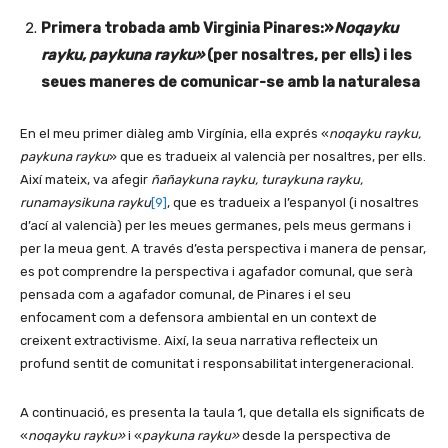
Primera trobada amb Virginia Pinares:»
Noqayku
rayku, paykuna rayku»
(per nosaltres, per ells) i les
seues maneres de comunicar-se amb la naturalesa
En el meu primer diàleg amb Virgínia, ella exprés «
noqayku rayku,
paykuna rayku
» que es tradueix al valencià per nosaltres, per ells.
Així mateix, va afegir
ñañaykuna rayku, turaykuna rayku,
runamaysikuna rayku
[9]
, que es tradueix a l’espanyol (i nosaltres
d’ací al valencià) per les meues germanes, pels meus germans i
per la meua gent. A través d’esta perspectiva i manera de pensar,
es pot comprendre la perspectiva i agafador comunal, que serà
pensada com a agafador comunal, de Pinares i el seu
enfocament com a defensora ambiental en un context de
creixent extractivisme. Així, la seua narrativa reflecteix un
profund sentit de comunitat i responsabilitat intergeneracional.
A continuació, es presenta la taula 1, que detalla els significats de
«
noqayku rayku»
i «
paykuna rayku»
desde la perspectiva de