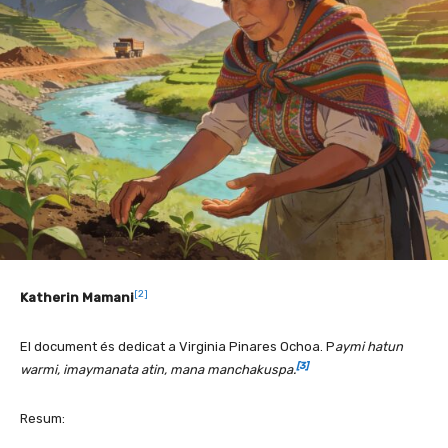
[2]
Katherin Mamani
El document és dedicat a Virginia Pinares Ochoa. P
aymi hatun
[3]
warmi, imaymanata atin, mana manchakuspa.
Resum: