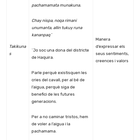
pachamamata munakuna.
Chay nispa, noqa rimani
unumanta, allin tukuy runa
kananpaq¨
Manera
Takikuna
d’expressar els
¨Jo soc una dona del districte
s
seus sentiments,
de Haquira.
creences i valors
Parle perquè existisquen les
cries del cavall, per al bé de
l’aigua, perquè siga de
benefici de les futures
generacions.
Per a no caminar tristos, hem
de voler a l’aigua i la
pachamama.