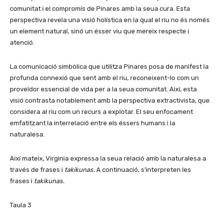
comunitat i el compromís de Pinares amb la seua cura. Esta
perspectiva revela una visió holística en la qual el riu no és només
un element natural, sinó un ésser viu que mereix respecte i
atenció.
La comunicació simbòlica que utilitza Pinares posa de manifest la
profunda connexió que sent amb el riu, reconeixent-lo com un
proveïdor essencial de vida per a la seua comunitat. Així, esta
visió contrasta notablement amb la perspectiva extractivista, que
considera al riu com un recurs a explotar. El seu enfocament
emfatitzant la interrelació entre els éssers humans i la
naturalesa.
Així mateix, Virginia expressa la seua relació amb la naturalesa a
través de frases i
takikunas.
A continuació, s’interpreten les
frases i
takikunas.
Taula 3