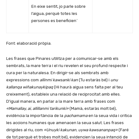
En eixe sentit, jo parle sobre
l’aigua, perquè totes les
persones es beneficien¨
Font: elaboració pròpia.
Les frases que Pinares utilitza per a comunicar-se amb els
sembrats, la mare terra i el riu revelen el seu profund respecte i
cura per la naturalesa. En dirigir-se als sembrats amb
expressions com
allinmi kawsanki kan
(Tu estaràs bé) i
unu
kallanqa wiñakunaykipaq
(Hi haurà aigua sens falta per al teu
creixement), estableix una relació de reciprocitat amb elles.
D’igual manera, en parlar a la mare terra amb frases com
«Mamallay, ai, allillanmi tarikunki»
(Mamà, estaràs molt bé),
evidència la importància de la
pachamama
en la seua vida i critica
les accions humanes que amenacen la seua salut. Les frases
dirigides al riu, com
«Unuyki kakunan, uywa kawsananpaq»
(Faré
de tot perquè et trobes molt bé), evidencien la seua intenció de