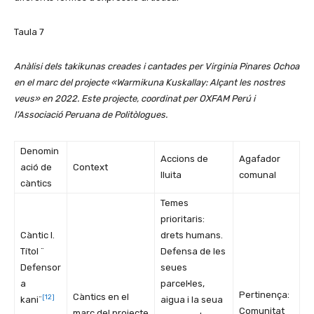
Taula 7
Anàlisi dels takikunas creades i cantades per Virginia Pinares Ochoa
en el marc del projecte «Warmikuna Kuskallay: Alçant les nostres
veus» en 2022. Este projecte, coordinat per OXFAM Perú i
l’Associació Peruana de Politòlogues.
Denomin
Accions de
Agafador
ació de
Context
lluita
comunal
càntics
Temes
prioritaris:
Càntic I.
drets humans.
Títol ¨
Defensa de les
Defensor
seues
a
parcel·les,
Pertinença:
Càntics en el
[12]
kani¨
aigua i la seua
Comunitat
marc del projecte