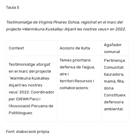
Taula 5
Testimoniatge de Virginia Pinares Ochoa, registrat en el marc del
projecte «Warmikuna Kuskallay: Alçant les nostres veus» en 2022
.
Agafador
Context
Accions de lluita
comunal
Temes prioritaris:
Pertinença:
Testimoniatge atorgat
defensa de l’aigua,
Comunitat
en el marc del projecte
aire i
llauradora,
¨Warmikuna Kuskallay:
territori.Recursos i
mamà, filla,
Alçant les nostres
col·laboracions:
dona
veus¨2022. Coordinador
Constitueix:
per OXFAM Perú i
defensora
l’Associació Peruana de
ambiental.
Politòlogues.
Font: elaboració pròpia.