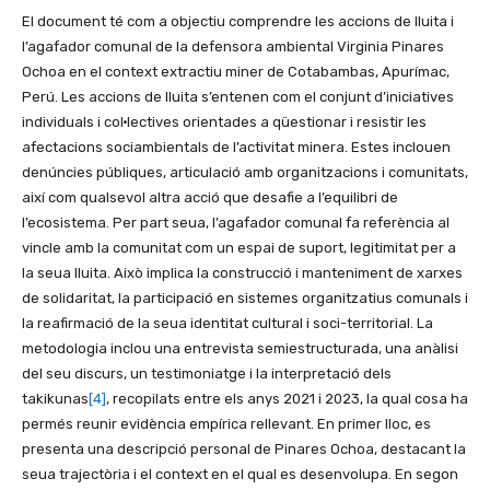
El document té com a objectiu comprendre les accions de lluita i
l’agafador comunal de la defensora ambiental Virginia Pinares
Ochoa en el context extractiu miner de Cotabambas, Apurímac,
Perú. Les accions de lluita s’entenen com el conjunt d’iniciatives
individuals i col·lectives orientades a qüestionar i resistir les
afectacions sociambientals de l’activitat minera. Estes inclouen
denúncies públiques, articulació amb organitzacions i comunitats,
així com qualsevol altra acció que desafie a l’equilibri de
l’ecosistema. Per part seua, l’agafador comunal fa referència al
vincle amb la comunitat com un espai de suport, legitimitat per a
la seua lluita. Això implica la construcció i manteniment de xarxes
de solidaritat, la participació en sistemes organitzatius comunals i
la reafirmació de la seua identitat cultural i soci-territorial. La
metodologia inclou una entrevista semiestructurada, una anàlisi
del seu discurs, un testimoniatge i la interpretació dels
takikunas
[4]
, recopilats entre els anys 2021 i 2023, la qual cosa ha
permés reunir evidència empírica rellevant. En primer lloc, es
presenta una descripció personal de Pinares Ochoa, destacant la
seua trajectòria i el context en el qual es desenvolupa. En segon