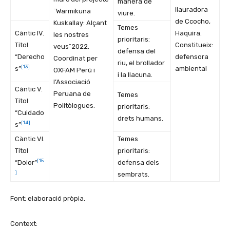
manera de
llauradora
¨Warmikuna
viure.
de Ccocho,
Kuskallay: Alçant
Temes
Càntic IV.
Haquira.
les nostres
prioritaris:
Títol
Constitueix:
veus¨2022.
defensa del
“Derecho
defensora
Coordinat per
riu, el brollador
[13]
s”
ambiental
OXFAM Perú i
i la llacuna.
l’Associació
Càntic V.
Peruana de
Temes
Títol
Politòlogues.
prioritaris:
“Cuidado
drets humans.
[14]
s”
Càntic VI.
Temes
Títol
prioritaris:
[15
“Dolor”
defensa dels
]
sembrats.
Font: elaboració pròpia.
Context: