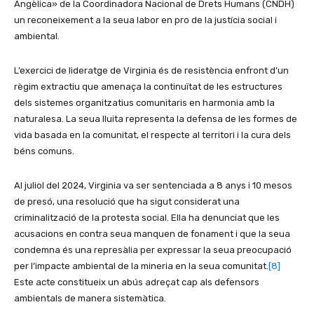
Angèlica» de la Coordinadora Nacional de Drets Humans (CNDH)
un reconeixement a la seua labor en pro de la justícia social i
ambiental.
L’exercici de lideratge de Virginia és de resistència enfront d’un
règim extractiu que amenaça la continuïtat de les estructures
dels sistemes organitzatius comunitaris en harmonia amb la
naturalesa. La seua lluita representa la defensa de les formes de
vida basada en la comunitat, el respecte al territori i la cura dels
béns comuns.
Al juliol del 2024, Virginia va ser sentenciada a 8 anys i 10 mesos
de presó, una resolució que ha sigut considerat una
criminalització de la protesta social. Ella ha denunciat que les
acusacions en contra seua manquen de fonament i que la seua
condemna és una represàlia per expressar la seua preocupació
per l’impacte ambiental de la mineria en la seua comunitat.
[8]
Este acte constitueix un abús adreçat cap als defensors
ambientals de manera sistemàtica.