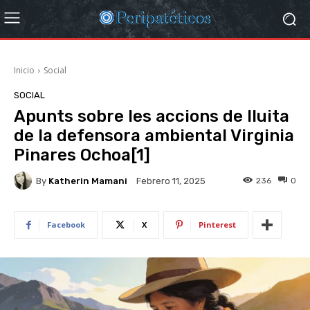
Inicio
Social
SOCIAL
Apunts sobre les accions de lluita
de la defensora ambiental Virginia
Pinares Ochoa[1]
By
Katherin Mamani
236
0
Febrero 11, 2025
Facebook
X
Pinterest