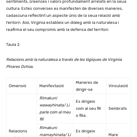
sentiments, creences i valors profundament arrelats en la seua
cultura. Estes converses es manifesten de diverses maneres,
cadascuna reflectint un aspecte únic de la seua relació amb
l’entorn. Així, Virginia estableix un diàleg amb la naturalesa i
reafirma el seu compromís amb la defensa del territori.
Taula 2
Relacions amb la naturalesa a través de les lògiques de Virginia
Pinares Ochoa.
Maneres de
Dimensió
Manifestació
Vinculació
dirigir-se
Rimakuni
Es dirigeix
wawayhinata/
Li
com al seu fill
Sembrats
parle com al meu
o filla.
fill
Rimakuni
Relacions
Es dirigeix
mamayhinata/
Li
Mare