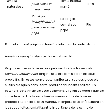
amb la
com a la seua
parle com a la
terra
naturalesa
mamà.
meua mamà
Rimakuni
Es dirigeix
taytayhinata/
Li
com al seu
Riu
parle com al meu
papà.
papà.
Font: elaboració pròpia en funció a l’observació i entrevistes.
Rimakuni wawayhinata
(li parle com al meu fill)
Virginia expressa la seua cura pels sembrats a través dels
rimakuni wawayhinata,
dirigint-se a ells com si foren els seus
propis fills. En estes converses, manifesta el seu desig que els
cultius cresquen sans i forts, produint abundants collites. En
estendre este vincle als seus sembrats, Virginia demostra que els
considera part de la seua família, mereixedors de la seua
protecció i atenció. D’esta manera, incorpora este enfocament en
les seues lluites, emfatitzant la importància de la connexió