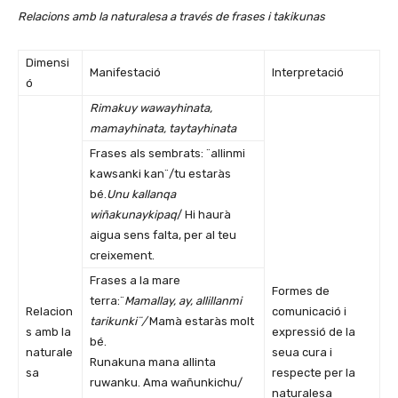
Relacions amb la naturalesa a través de frases i takikunas
Dimensi
Manifestació
Interpretació
ó
Rimakuy wawayhinata,
mamayhinata, taytayhinata
Frases als sembrats: ¨allinmi
kawsanki kan¨/tu estaràs
bé.
Unu kallanqa
wiñakunaykipaq
/ Hi haurà
aigua sens falta, per al teu
creixement.
Frases a la mare
Formes de
terra:¨
Mamallay, ay, allillanmi
Relacion
comunicació i
tarikunki¨/
Mamà estaràs molt
s amb la
expressió de la
bé.
naturale
seua cura i
Runakuna mana allinta
sa
respecte per la
ruwanku. Ama wañunkichu/
naturalesa