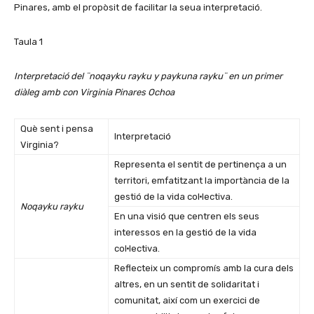
Pinares, amb el propòsit de facilitar la seua interpretació.
Taula 1
Interpretació del ¨noqayku rayku y paykuna rayku¨ en un primer
diàleg amb con Virginia Pinares Ochoa
Què sent i pensa
Interpretació
Virginia?
Representa el sentit de pertinença a un
territori, emfatitzant la importància de la
gestió de la vida col·lectiva.
Noqayku rayku
En una visió que centren els seus
interessos en la gestió de la vida
col·lectiva.
Reflecteix un compromís amb la cura dels
altres, en un sentit de solidaritat i
comunitat, així com un exercici de