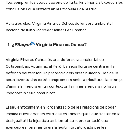
lloc, comprén les seues accions de lluita. Finalment, s’exposen les
conclusions que sintetitzen les troballes de l’estudi.
Paraules clau: Virginia Pinares Ochoa, defensora ambiental,
accions de lluita i corredor miner Las Bambas.
[5]
¿Pitaqmi
Virginia Pinares Ochoa?
Virginia Pinares Ochoa és una defensora ambiental de
Cotabambas, Apurímac al Perú. La seua lluita se centra en la
defensa del territori i la protecció dels drets humans. Des de la
seua joventut, ha estat compromesa amb l’agricultura i la criança
d’animals menors en un context on la mineria encara no havia
impactat la seua comunitat.
El seu enfocament en l’organització de les relacions de poder
implica qüestionar les estructures i dinàmiques que sostenen la
desigualtat i la injustícia ambiental. La representació que
exerceix es fonamenta en la legitimitat atorgada per les