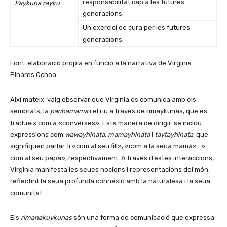
responsabilitat cap a les futures
Paykuna rayku
generacions.
Un exercici de cura per les futures
generacions.
Font: elaboració pròpia en funció a la narrativa de Virginia
Pinares Ochoa.
Així mateix, vaig observar que Virginia es comunica amb els
sembrats, la
pachamama
i el riu a través de rimaykunas, que es
tradueix com a «converses». Esta manera de dirigir-se inclou
expressions com
wawayhinata, mamayhinata
i
taytayhinata
, que
signifiquen parlar-li «com al seu fill», «com a la seua mamà» i »
com al seu papà», respectivament. A través d’estes interaccions,
Virginia manifesta les seues nocions i representacions del món,
reflectint la seua profunda connexió amb la naturalesa i la seua
comunitat.
Els
rimanakuykunas
són una forma de comunicació que expressa