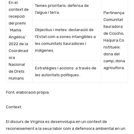
En el
Temes prioritaris: defensa de
context de
l’aigua i terra.
Pertinença:
recepció
Comunitat
del premi
llauradora
Objectius i metes: declaració de
¨Mamà
de Ccocho,
l’Estat com a zones intangibles a
Angèlica¨
Haquira.Co
les comunitats llauradores i
2022 de la
nstitueix:
indígenes.
Coordinad
dona del
ora
camp, dona
Nacional
agricultora.
Estratègies i accions: a través de
de Drets
les autoritats polítiques.
Humans
Font: elaboració pròpia.
Context:
El discurs de Virginia es desenvolupa en un context de
reconeixement a la seua labor com a defensora ambiental en un