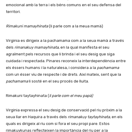
emocional amb la terra i els béns comuns en el seu defensa del
territori.
Rimakuni mamayhinata
(li parle com a la meua mamà)
Virginia es dirigeix a la pachamama com a la seua mamà a través
dels
rimanakuy mamayhinata
, en la qual manifesta el seu
agraïment pels recursos que li brinda i el seu desig que siga
cuidada i respectada. Pinares reconeix la interdependència entre
els éssers humans i la naturalesa, i considera a la
pachamama
com un ésser viu de respecte i de drets. Així mateix, sent que la
pachamama
li sosté en el seu procés de lluita.
Rimakuni taytayhinata (
li parle com el meu papà
)
Virginia expressa el seu desig de conservació pel riu pròxim a la
seua llar en Haquira a través dels
rimanakuy taytayhinata,
en els
quals es dirigeix al riu com si fora el seu propi pare. Estos
rimakuykunas reflecteixen la importància del riu per a la