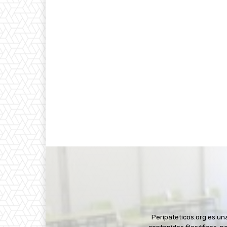
Peripateticos.org es u