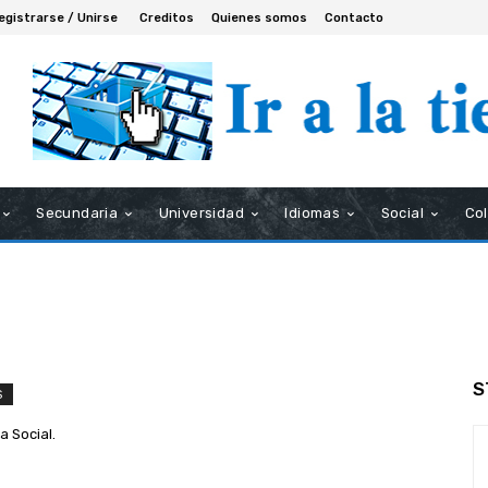
egistrarse / Unirse
Creditos
Quienes somos
Contacto
Secundaria
Universidad
Idiomas
Social
Co
S
S
a Social.