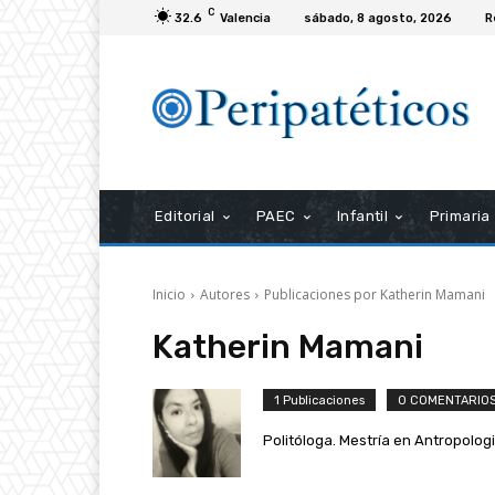
C
32.6
Valencia
sábado, 8 agosto, 2026
R
Editorial
PAEC
Infantil
Primaria
Inicio
Autores
Publicaciones por Katherin Mamani
Katherin Mamani
1 Publicaciones
0 COMENTARIO
Politóloga. Mestría en Antropologi