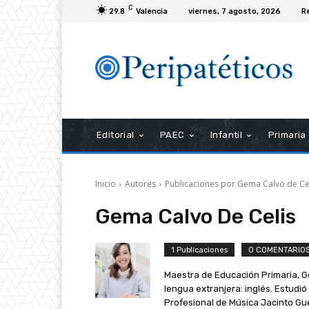
C
29.8
Valencia
viernes, 7 agosto, 2026
R
Editorial
PAEC
Infantil
Primaria
Inicio
Autores
Publicaciones por Gema Calvo de Ce
Gema Calvo De Celis
1 Publicaciones
0 COMENTARIO
Maestra de Educación Primaria, Ge
lengua extranjera: inglés. Estudió
Profesional de Música Jacinto Gue