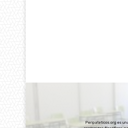
Peripateticos.org es u