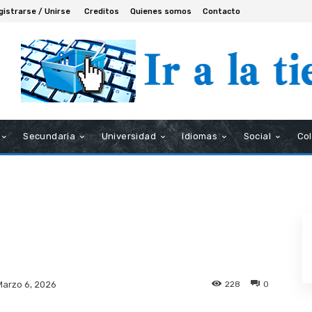
gistrarse / Unirse
Creditos
Quienes somos
Contacto
Secundaria
Universidad
Idiomas
Social
Co
228
0
Marzo 6, 2026