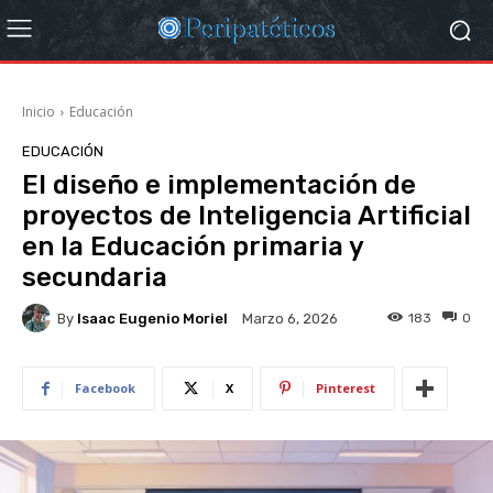
Inicio
Educación
EDUCACIÓN
El diseño e implementación de
proyectos de Inteligencia Artificial
en la Educación primaria y
secundaria
By
Isaac Eugenio Moriel
183
0
Marzo 6, 2026
Facebook
X
Pinterest